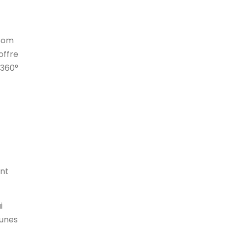
 Som
offre
 360°
ent
i
aunes