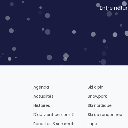
Entre natu
Agenda
Ski alpin
Actualités
Snowpark
Histoires
Ski nordique
D'où vient ce nom ?
Ski de randonnée
Recettes 3 sommets
Luge