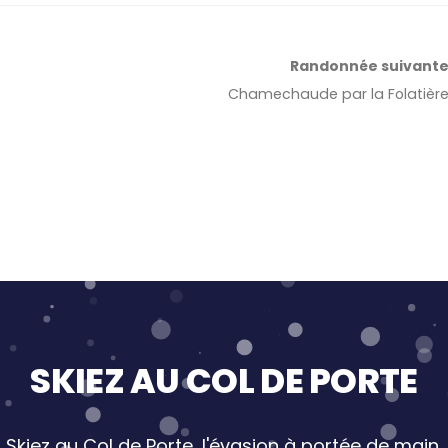
Randonnée
suivant
Chamechaude par la Folatièr
SKIEZ AU COL DE PORTE
Skiez au Col de Porte, l'évasion à portée de main.