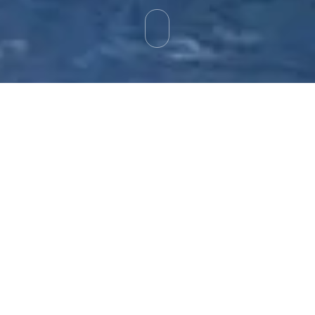
LE COL DE PORTE
Le Col de Porte est une petite station familiale de renom,
située à 1326 m d’altitude en plein cœur du Parc naturel
Régional de Chartreuse, sur la commune de Sarcenas
reliant le Sappey à Saint-Pierre-de-Chartreuse.
Très prisée par les familles et les amoureux de la nature, la
station vous accueille au pied de Chamechaude, le point
culminant du massif de Chartreuse, dans un paysage
magnifique et authentique, à seulement 20 min du centre
de Grenoble.