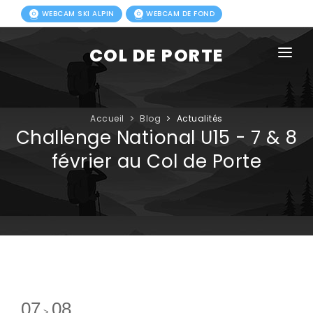
WEBCAM SKI ALPIN
WEBCAM DE FOND
COL DE PORTE
AGENDA
BLOG
Accueil
Blog
Actualités
Challenge National U15 - 7 & 8
ACTIVITÉS HIVER
février au Col de Porte
FORFAITS
ACTIVITÉS ÉTÉ
INFOS PRATIQUES
PHOTOS
07
08
>