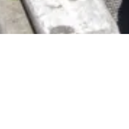
LE COL DE PORTE
Le Col de Porte est une petite station familiale de renom,
située à 1326 m d’altitude en plein cœur du Parc naturel
Régional de Chartreuse, sur la commune de Sarcenas
reliant le Sappey à Saint-Pierre-de-Chartreuse.
Très prisée par les familles et les amoureux de la nature, la
station vous accueille au pied de Chamechaude, le point
culminant du massif de Chartreuse, dans un paysage
magnifique et authentique, à seulement 20 min du centre
de Grenoble.