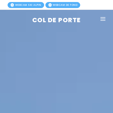
WEBCAM SKI ALPIN
WEBCAM DE FOND
COL DE PORTE
AGENDA
BLOG
ACTIVITÉS HIVER
FORFAITS
ACTIVITÉS ÉTÉ
INFOS PRATIQUES
PHOTOS