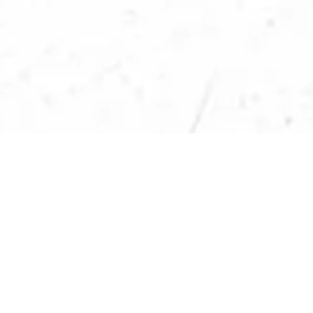
amiliale de renom, située à
 naturel Régional de
 reliant le Sappey à Saint-
eux de la nature, la station