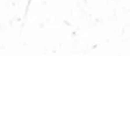
LE COL DE PORTE
Le Col de Porte est une petite station f
1326 m d’altitude en plein cœur du Parc
Chartreuse, sur la commune de Sarcenas
Pierre-de-Chartreuse.
Très prisée par les familles et les amour