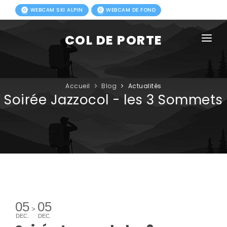
WEBCAM SKI ALPIN
WEBCAM DE FOND
COL DE PORTE
AGENDA
BLOG
Accueil
Blog
Actualités
Soirée Jazzocol - les 3 Sommets
ACTIVITÉS HIVER
FORFAITS
ACTIVITÉS ÉTÉ
INFOS PRATIQUES
PHOTOS
05
05
>
DEC.
DEC.