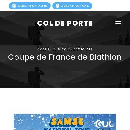
WEBCAM SKI ALPIN
WEBCAM DE FOND
COL DE PORTE
AGENDA
BLOG
Accueil
Blog
Actualités
Coupe de France de Biathlon
ACTIVITÉS HIVER
FORFAITS
ACTIVITÉS ÉTÉ
INFOS PRATIQUES
PHOTOS