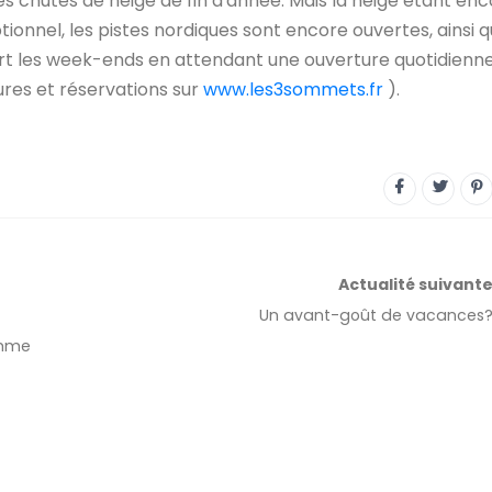
es chutes de neige de fin d'année. Mais la neige étant en
nnel, les pistes nordiques sont encore ouvertes, ainsi q
rt les week-ends en attendant une ouverture quotidienn
tures et réservations sur
www.les3sommets.fr
).
Actualité
suivant
Un avant-goût de vacances
omme