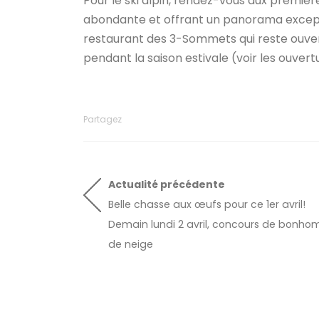
Pour le ski alpin, rendez-vous aux premièr
abondante et offrant un panorama exceptio
restaurant des 3-Sommets qui reste ouve
pendant la saison estivale (voir les ouver
Partagez
Actualité
précédente
Belle chasse aux œufs pour ce 1er avril!
Demain lundi 2 avril, concours de bonh
de neige