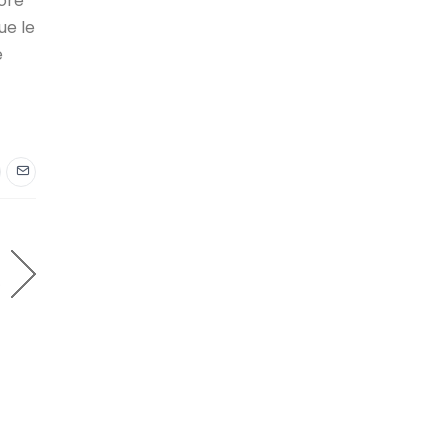
core
ue le
e
e
?