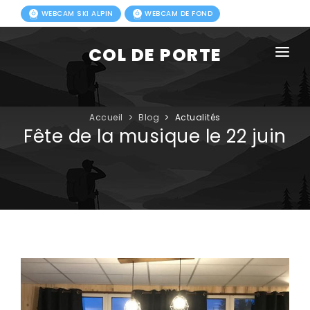
WEBCAM SKI ALPIN
WEBCAM DE FOND
COL DE PORTE
AGENDA
BLOG
Accueil
Blog
Actualités
Fête de la musique le 22 juin
ACTIVITÉS HIVER
FORFAITS
ACTIVITÉS ÉTÉ
INFOS PRATIQUES
PHOTOS