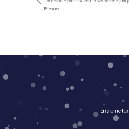
Domaine alpin - ouvert le week-end jusq
15 mars
Entre natu