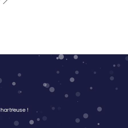
r
hartreuse !