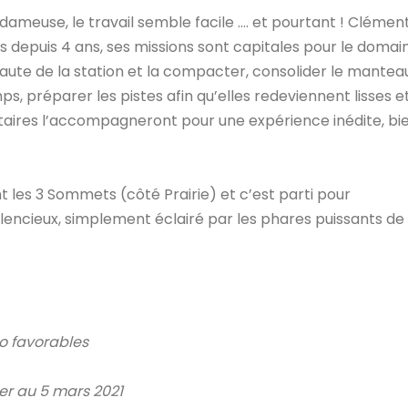
dameuse, le travail semble facile …. et pourtant ! Clémen
rs depuis 4 ans, ses missions sont capitales pour le domai
 haute de la station et la compacter, consolider le mantea
ps, préparer les pistes afin qu’elles redeviennent lisses e
taires l’accompagneront pour une expérience inédite, bi
nt les 3 Sommets (côté Prairie) et c’est parti pour
lencieux, simplement éclairé par les phares puissants de 
éo favorables
ier au 5 mars 2021