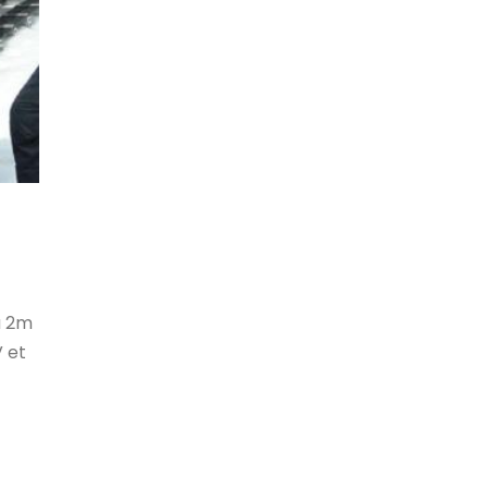
à 2m
V et