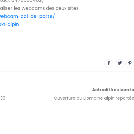
ontact 0476506402)
ualiser les webcams des deux sites
/webcam-col-de-porte/
ki-alpin
Actualité
suivant
h30
Ouverture du Domaine alpin reporté