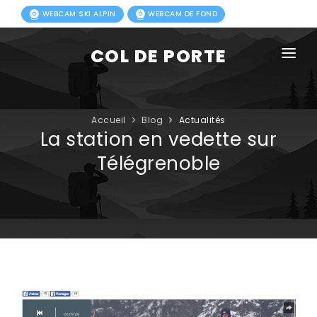
WEBCAM SKI ALPIN
WEBCAM DE FOND
COL DE PORTE
AGENDA
BLOG
Accueil
Blog
Actualités
La station en vedette sur
ACTIVITÉS HIVER
Télégrenoble
FORFAITS
ACTIVITÉS ÉTÉ
INFOS PRATIQUES
PHOTOS