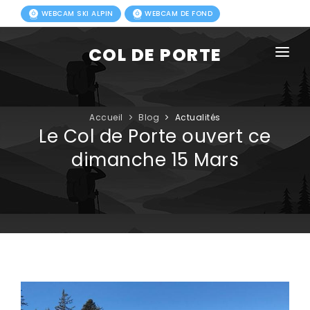
WEBCAM SKI ALPIN
WEBCAM DE FOND
COL DE PORTE
AGENDA
BLOG
Accueil
Blog
Actualités
Le Col de Porte ouvert ce
ACTIVITÉS HIVER
dimanche 15 Mars
FORFAITS
ACTIVITÉS ÉTÉ
INFOS PRATIQUES
PHOTOS