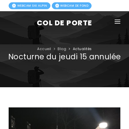
WEBCAM SKI ALPIN
WEBCAM DE FOND
COL DE PORTE
AGENDA
BLOG
Accueil
Blog
Actualités
Nocturne du jeudi 15 annulée
ACTIVITÉS HIVER
FORFAITS
ACTIVITÉS ÉTÉ
INFOS PRATIQUES
PHOTOS