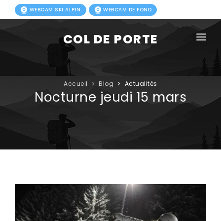
WEBCAM SKI ALPIN
WEBCAM DE FOND
COL DE PORTE
AGENDA
BLOG
Accueil
Blog
Actualités
Nocturne jeudi 15 mars
ACTIVITÉS HIVER
FORFAITS
ACTIVITÉS ÉTÉ
INFOS PRATIQUES
PHOTOS