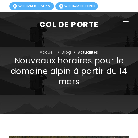
WEBCAM SKI ALPIN
WEBCAM DE FOND
COL DE PORTE
AGENDA
BLOG
Accueil
Blog
Actualités
Nouveaux horaires pour le
ACTIVITÉS HIVER
domaine alpin à partir du 14
mars
FORFAITS
ACTIVITÉS ÉTÉ
INFOS PRATIQUES
PHOTOS