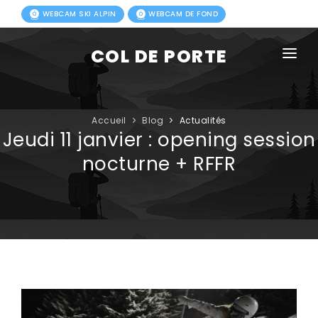
WEBCAM SKI ALPIN
WEBCAM DE FOND
COL DE PORTE
AGENDA
BLOG
Accueil
Blog
Actualités
Jeudi 11 janvier : opening session
ACTIVITÉS HIVER
nocturne + RFFR
FORFAITS
ACTIVITÉS ÉTÉ
INFOS PRATIQUES
PHOTOS