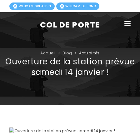
WEBCAM SKI ALPIN
WEBCAM DE FOND
COL DE PORTE
AGENDA
BLOG
Accueil
Blog
Actualités
Ouverture de la station prévue
ACTIVITÉS HIVER
samedi 14 janvier !
FORFAITS
ACTIVITÉS ÉTÉ
INFOS PRATIQUES
PHOTOS