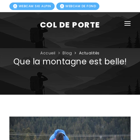
WEBCAM SKI ALPIN
WEBCAM DE FOND
COL DE PORTE
AGENDA
BLOG
Accueil
Blog
Actualités
Que la montagne est belle!
ACTIVITÉS HIVER
FORFAITS
ACTIVITÉS ÉTÉ
INFOS PRATIQUES
PHOTOS