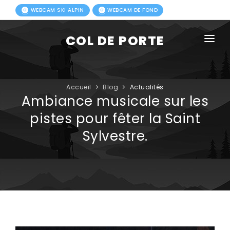
WEBCAM SKI ALPIN
WEBCAM DE FOND
COL DE PORTE
AGENDA
BLOG
Accueil
Blog
Actualités
Ambiance musicale sur les
ACTIVITÉS HIVER
pistes pour fêter la Saint
Sylvestre.
FORFAITS
ACTIVITÉS ÉTÉ
INFOS PRATIQUES
PHOTOS