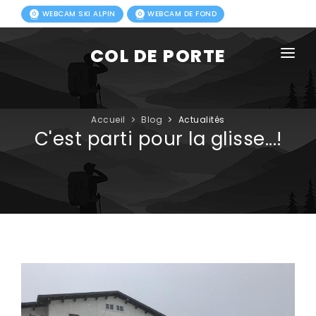
WEBCAM SKI ALPIN
WEBCAM DE FOND
COL DE PORTE
AGENDA
BLOG
Accueil
Blog
Actualités
C'est parti pour la glisse...!
ACTIVITÉS HIVER
FORFAITS
ACTIVITÉS ÉTÉ
INFOS PRATIQUES
PHOTOS