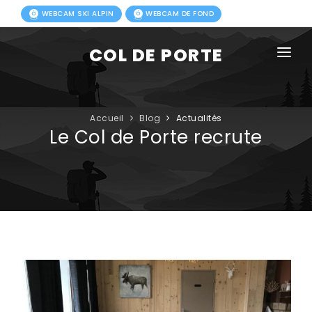
WEBCAM SKI ALPIN
WEBCAM DE FOND
COL DE PORTE
AGENDA
BLOG
Accueil
Blog
Actualités
Le Col de Porte recrute
ACTIVITÉS HIVER
FORFAITS
ACTIVITÉS ÉTÉ
INFOS PRATIQUES
PHOTOS