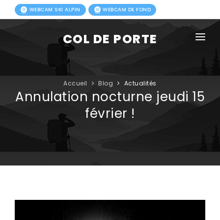
WEBCAM SKI ALPIN
WEBCAM DE FOND
COL DE PORTE
AGENDA
BLOG
Accueil
Blog
Actualités
Annulation nocturne jeudi 15
ACTIVITÉS HIVER
février !
FORFAITS
ACTIVITÉS ÉTÉ
INFOS PRATIQUES
PHOTOS