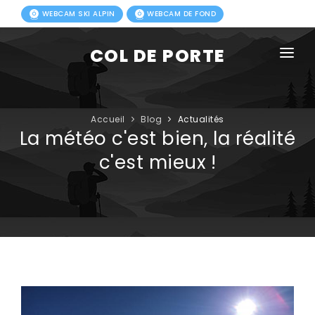
WEBCAM SKI ALPIN
WEBCAM DE FOND
COL DE PORTE
AGENDA
BLOG
Accueil
Blog
Actualités
La météo c'est bien, la réalité
ACTIVITÉS HIVER
c'est mieux !
FORFAITS
ACTIVITÉS ÉTÉ
INFOS PRATIQUES
PHOTOS