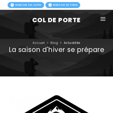
WEBCAM SKI ALPIN
WEBCAM DE FOND
COL DE PORTE
AGENDA
BLOG
Accueil
Blog
Actualités
La saison d'hiver se prépare
ACTIVITÉS HIVER
FORFAITS
ACTIVITÉS ÉTÉ
INFOS PRATIQUES
PHOTOS