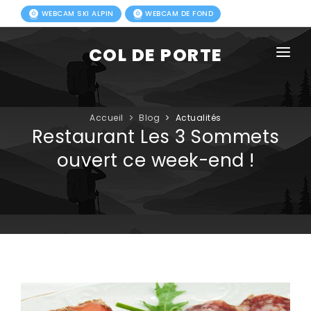
WEBCAM SKI ALPIN
WEBCAM DE FOND
COL DE PORTE
AGENDA
BLOG
Accueil
Blog
Actualités
Restaurant Les 3 Sommets
ACTIVITÉS HIVER
ouvert ce week-end !
FORFAITS
ACTIVITÉS ÉTÉ
INFOS PRATIQUES
PHOTOS