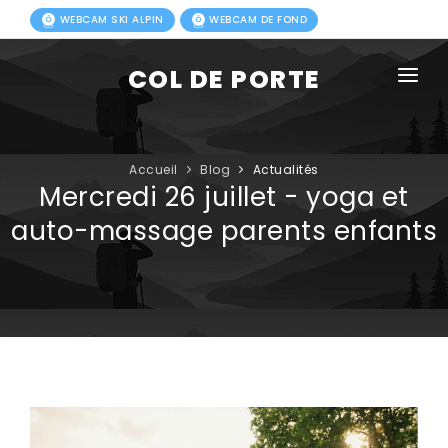
WEBCAM SKI ALPIN
WEBCAM DE FOND
COL DE PORTE
AGENDA
BLOG
Accueil
Blog
Actualités
Mercredi 26 juillet - yoga et
ACTIVITÉS HIVER
auto-massage parents enfants
FORFAITS
ACTIVITÉS ÉTÉ
INFOS PRATIQUES
PHOTOS