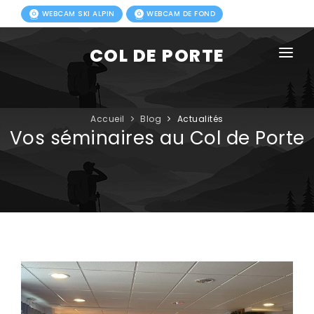
WEBCAM SKI ALPIN
WEBCAM DE FOND
COL DE PORTE
AGENDA
BLOG
Accueil
Blog
Actualités
Vos séminaires au Col de Porte
ACTIVITÉS HIVER
FORFAITS
ACTIVITÉS ÉTÉ
INFOS PRATIQUES
PHOTOS