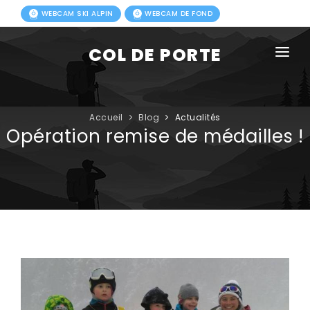
WEBCAM SKI ALPIN
WEBCAM DE FOND
COL DE PORTE
AGENDA
BLOG
Accueil
Blog
Actualités
Opération remise de médailles !
ACTIVITÉS HIVER
FORFAITS
ACTIVITÉS ÉTÉ
INFOS PRATIQUES
PHOTOS