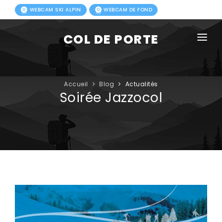
WEBCAM SKI ALPIN
WEBCAM DE FOND
COL DE PORTE
AGENDA
BLOG
Accueil
Blog
Actualités
Soirée Jazzocol
ACTIVITÉS HIVER
FORFAITS
ACTIVITÉS ÉTÉ
INFOS PRATIQUES
PHOTOS