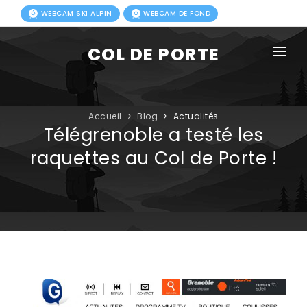
WEBCAM SKI ALPIN
WEBCAM DE FOND
COL DE PORTE
AGENDA
BLOG
Accueil
Blog
Actualités
Télégrenoble a testé les
ACTIVITÉS HIVER
raquettes au Col de Porte !
FORFAITS
ACTIVITÉS ÉTÉ
INFOS PRATIQUES
PHOTOS